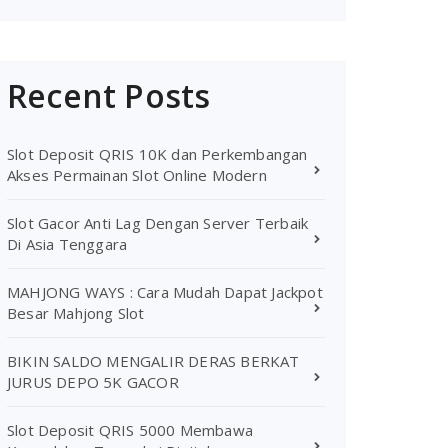
Recent Posts
Slot Deposit QRIS 10K dan Perkembangan
Akses Permainan Slot Online Modern
Slot Gacor Anti Lag Dengan Server Terbaik
Di Asia Tenggara
MAHJONG WAYS : Cara Mudah Dapat Jackpot
Besar Mahjong Slot
BIKIN SALDO MENGALIR DERAS BERKAT
JURUS DEPO 5K GACOR
Slot Deposit QRIS 5000 Membawa