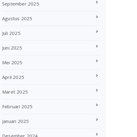
September 2025
Agustus 2025
Juli 2025
Juni 2025
Mei 2025
April 2025
Maret 2025
Februari 2025
Januari 2025
Desember 2024