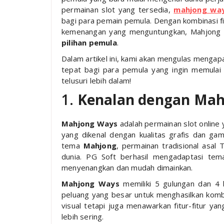
permainan slot yang tersedia,
mahjong wa
bagi para pemain pemula. Dengan kombinasi fi
kemenangan yang menguntungkan, Mahjong 
pilihan pemula
.
Dalam artikel ini, kami akan mengulas menga
tepat bagi para pemula yang ingin memulai p
telusuri lebih dalam!
1.
Kenalan dengan Mah
Mahjong Ways
adalah permainan slot online y
yang dikenal dengan kualitas grafis dan ga
tema
Mahjong
, permainan tradisional asal 
dunia. PG Soft berhasil mengadaptasi tem
menyenangkan dan mudah dimainkan.
Mahjong Ways
memiliki 5 gulungan dan 4
peluang yang besar untuk menghasilkan kombi
visual tetapi juga menawarkan fitur-fitur
lebih sering.