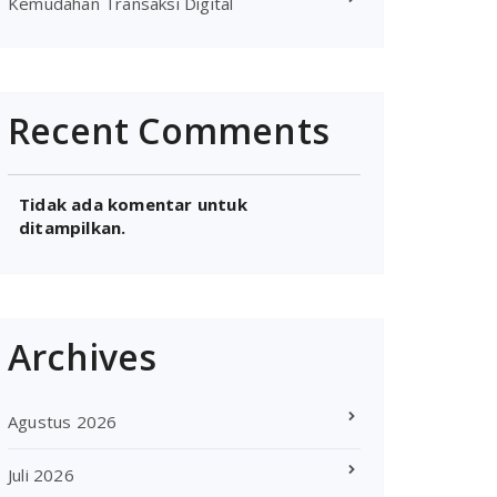
Kemudahan Transaksi Digital
Recent Comments
Tidak ada komentar untuk
ditampilkan.
Archives
Agustus 2026
Juli 2026