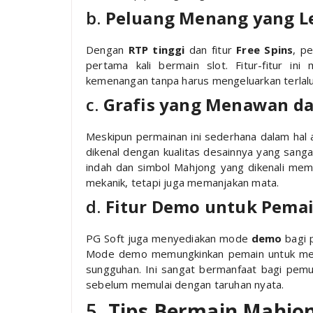
b.
Peluang Menang yang Le
Dengan
RTP tinggi
dan fitur
Free Spins
, p
pertama kali bermain slot. Fitur-fitur i
kemenangan tanpa harus mengeluarkan terlal
c.
Grafis yang Menawan d
Meskipun permainan ini sederhana dalam hal a
dikenal dengan kualitas desainnya yang sanga
indah dan simbol Mahjong yang dikenali mem
mekanik, tetapi juga memanjakan mata.
d.
Fitur Demo untuk Pema
PG Soft juga menyediakan mode
demo
bagi 
Mode demo memungkinkan pemain untuk men
sungguhan. Ini sangat bermanfaat bagi pemul
sebelum memulai dengan taruhan nyata.
5.
Tips Bermain Mahjo