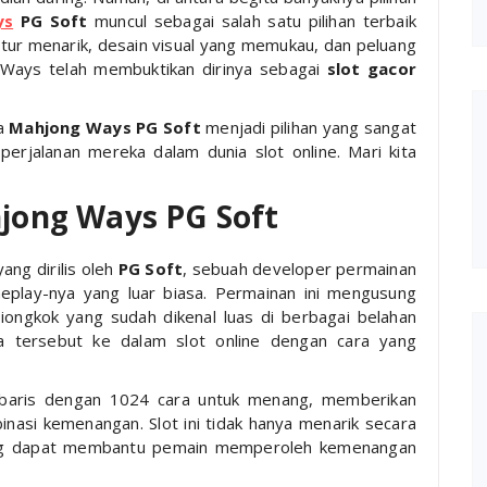
ys
PG Soft
muncul sebagai salah satu pilihan terbaik
tur menarik, desain visual yang memukau, dan peluang
Ways telah membuktikan dirinya sebagai
slot gacor
pa
Mahjong Ways PG Soft
menjadi pilihan yang sangat
erjalanan mereka dalam dunia slot online. Mari kita
jong Ways PG Soft
ang dirilis oleh
PG Soft
, sebuah developer permainan
meplay-nya yang luar biasa. Permainan ini mengusung
Tiongkok yang sudah dikenal luas di berbagai belahan
a tersebut ke dalam slot online dengan cara yang
 baris dengan 1024 cara untuk menang, memberikan
nasi kemenangan. Slot ini tidak hanya menarik secara
 yang dapat membantu pemain memperoleh kemenangan