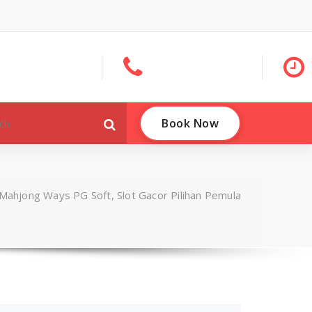
Book Now
Mahjong Ways PG Soft, Slot Gacor Pilihan Pemula