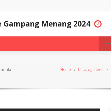
ine Gampang Menang 2024
Search
for:
Pemula
Home
/
Uncategorized
/