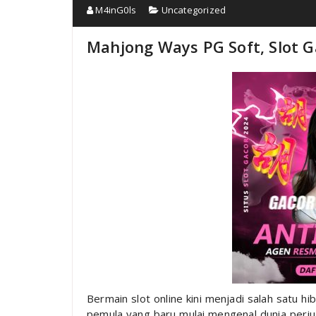
M4inG0ls
Uncategorized
Mahjong Ways PG Soft, Slot G
Bermain slot online kini menjadi salah satu h
pemula yang baru mulai mengenal dunia perjud