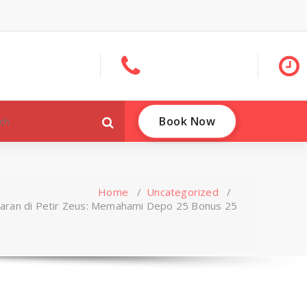
Book Now
Home
/
Uncategorized
/
aran di Petir Zeus: Memahami Depo 25 Bonus 25