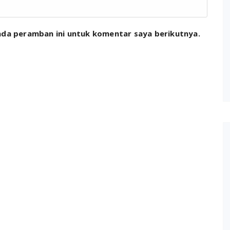
ada peramban ini untuk komentar saya berikutnya.