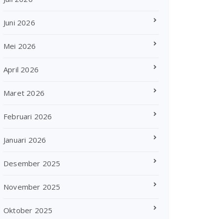
Juni 2026
Mei 2026
April 2026
Maret 2026
Februari 2026
Januari 2026
Desember 2025
November 2025
Oktober 2025