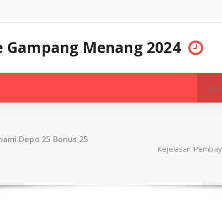
ine Gampang Menang 2024
Search
for:
hami Depo 25 Bonus 25
Kejelasan Pembay