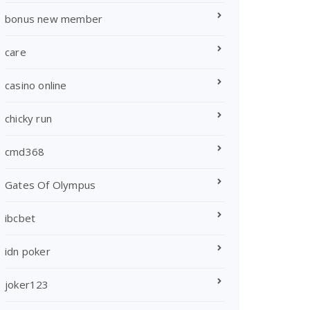
bonus new member
care
casino online
chicky run
cmd368
Gates Of Olympus
ibcbet
idn poker
joker123