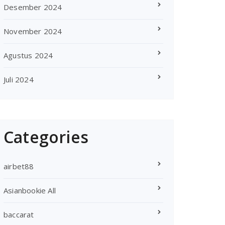
Desember 2024
November 2024
Agustus 2024
Juli 2024
Categories
airbet88
Asianbookie All
baccarat