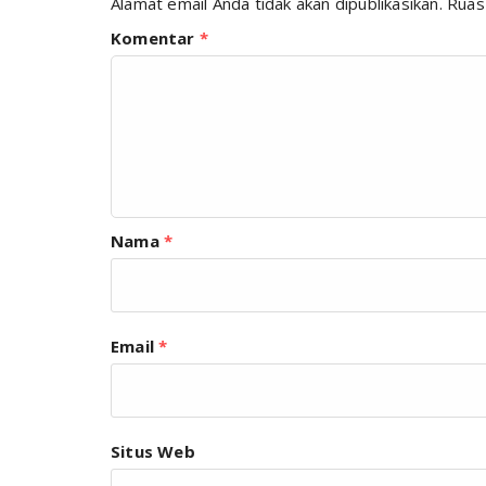
Alamat email Anda tidak akan dipublikasikan.
Ruas
Komentar
*
Nama
*
Email
*
Situs Web