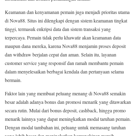
Keamanan dan kenyamanan pemain juga menjadi prioritas utama
di Nova88. Situs ini dilengkapi dengan sistem keamanan tingkat
tinggi, termasuk enkripsi data dan sistem transaksi yang
terpercaya. Pemain tidak perlu khawatir akan keamanan data
maupun dana mereka, karena Nova88 menjamin proses deposit
dan withdraw berjalan cepat dan aman. Selain itu, layanan
customer service yang responsif dan ramah membantu pemain
dalam menyelesaikan berbagai kendala dan pertanyaan selama
bermain.
Faktor lain yang membuat peluang menang di Nova88 semakin
besar adalah adanya bonus dan promosi menarik yang ditawarkan
secara rutin. Mulai dari bonus deposit, cashback, hingga promo
menarik lainnya yang dapat meningkatkan modal taruhan pemain.
Dengan modal tambahan ini, peluang untuk memasang taruhan
yang lebih besar dan meningkatkan kemungkinan meraih