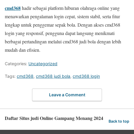
cmd368
hadir sebagai platform hiburan olahraga online yang
menawarkan pengalaman login cepat, sistem stabil, serta fitur
lengkap untuk penggemar sepak bola. Dengan akses cmd368
login yang responsif, pengguna dapat langsung menikmati
berbagai pertandingan melalui cmd368 judi bola dengan lebih
mudah dan efisien.
Categories:
Uncategorized
Tags:
cmd368
,
cmd368 judi bola
,
cmd368 login
Leave a Comment
Daftar Situs judi Online Gampang Menang 2024
Back to top