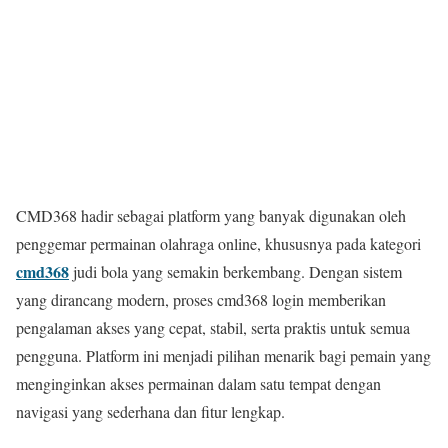
CMD368 hadir sebagai platform yang banyak digunakan oleh
penggemar permainan olahraga online, khususnya pada kategori
cmd368
judi bola yang semakin berkembang. Dengan sistem
yang dirancang modern, proses cmd368 login memberikan
pengalaman akses yang cepat, stabil, serta praktis untuk semua
pengguna. Platform ini menjadi pilihan menarik bagi pemain yang
menginginkan akses permainan dalam satu tempat dengan
navigasi yang sederhana dan fitur lengkap.