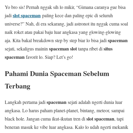
Yo bro sis! Pernah nggak sih lo mikir, “Gimana caranya gue bisa
slot spaceman
jadi
paling kece dan paling epic di seluruh
universe?” Nah, di era sekarang, jadi astronot itu nggak cuma soal
naik roket atau pakai baju luar angkasa yang glowing-glowing
spaceman
aja. Kita bakal breakdown step by step biar lo bisa jadi
spaceman slot
situs
sejati, sekaligus mainin
tanpa ribet di
spaceman
favorit lo. Siap? Let’s go!
Pahami Dunia Spaceman Sebelum
Terbang
spaceman
Langkah pertama jadi
sejati adalah ngerti dunia luar
angkasa. Lo harus paham planet-planet, bintang, meteor, sampai
slot spaceman
black hole. Jangan cuma ikut-ikutan tren di
, tapi
beneran masuk ke vibe luar angkasa. Kalo lo udah ngerti mekanik