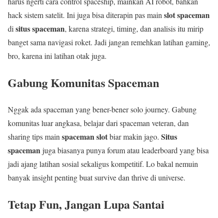
harus ngerti cara control spaceship, mainkan AI robot, bahkan
slot spaceman
hack sistem satelit. Ini juga bisa diterapin pas main
situs spaceman
di
, karena strategi, timing, dan analisis itu mirip
banget sama navigasi roket. Jadi jangan remehkan latihan gaming,
bro, karena ini latihan otak juga.
Gabung Komunitas Spaceman
Nggak ada spaceman yang bener-bener solo journey. Gabung
komunitas luar angkasa, belajar dari spaceman veteran, dan
spaceman slot
Situs
sharing tips main
biar makin jago.
spaceman
juga biasanya punya forum atau leaderboard yang bisa
jadi ajang latihan sosial sekaligus kompetitif. Lo bakal nemuin
banyak insight penting buat survive dan thrive di universe.
Tetap Fun, Jangan Lupa Santai