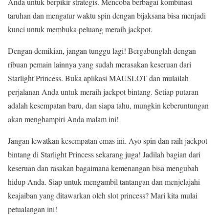
Anda untuk berpikir strategis. Mencoba berbagai kombinasi
taruhan dan mengatur waktu spin dengan bijaksana bisa menjadi
kunci untuk membuka peluang meraih jackpot.
Dengan demikian, jangan tunggu lagi! Bergabunglah dengan
ribuan pemain lainnya yang sudah merasakan keseruan dari
Starlight Princess. Buka aplikasi MAUSLOT dan mulailah
perjalanan Anda untuk meraih jackpot bintang. Setiap putaran
adalah kesempatan baru, dan siapa tahu, mungkin keberuntungan
akan menghampiri Anda malam ini!
Jangan lewatkan kesempatan emas ini. Ayo spin dan raih jackpot
bintang di Starlight Princess sekarang juga! Jadilah bagian dari
keseruan dan rasakan bagaimana kemenangan bisa mengubah
hidup Anda. Siap untuk mengambil tantangan dan menjelajahi
keajaiban yang ditawarkan oleh slot princess? Mari kita mulai
petualangan ini!