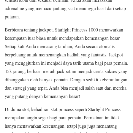
adrenaline yang memacu jantung saat menunggu hasil dari setiap
putaran.
Berbicara tentang jackpot, Starlight Princess 1000 menawarkan
kesempatan luar biasa untuk mendapatkan kemenangan besar.
Setiap kali Anda memasang taruhan, Anda secara otomatis
berpeluang untuk memenangkan hadiah yang fantastis. Jackpot
yang menggiurkan ini menjadi daya tarik utama bagi para pemain.
Tak jarang, berhasil meraih jackpot ini menjadi cerita sukses yang
dibanggakan oleh banyak pemain. Dengan sedikit keberuntungan
dan strategi yang tepat, Anda bisa menjadi salah satu dari mereka
yang pulang dengan kemenangan besar!
Di dunia slot, kehadiran slot princess seperti Starlight Princess
merupakan angin segar bagi para pemain. Permainan ini tidak
hanya menawarkan kesenangan, tetapi juga juga menantang