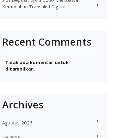
Slot Deposit QRIS 5000 Membawa
Kemudahan Transaksi Digital
Recent Comments
Tidak ada komentar untuk
ditampilkan.
Archives
Agustus 2026
Juli 2026