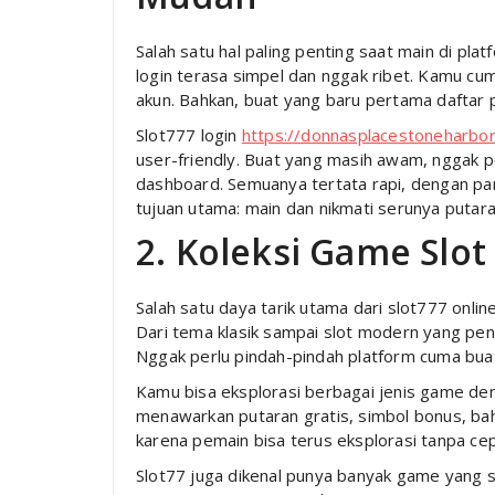
Salah satu hal paling penting saat main di pla
login terasa simpel dan nggak ribet. Kamu c
akun. Bahkan, buat yang baru pertama daftar
Slot777 login
https://donnasplacestoneharbor
user-friendly. Buat yang masih awam, nggak p
dashboard. Semuanya tertata rapi, dengan pan
tujuan utama: main dan nikmati serunya putara
2. Koleksi Game Slo
Salah satu daya tarik utama dari slot777 onli
Dari tema klasik sampai slot modern yang pen
Nggak perlu pindah-pindah platform cuma buat 
Kamu bisa eksplorasi berbagai jenis game den
menawarkan putaran gratis, simbol bonus, bahk
karena pemain bisa terus eksplorasi tanpa ce
Slot77 juga dikenal punya banyak game yang su