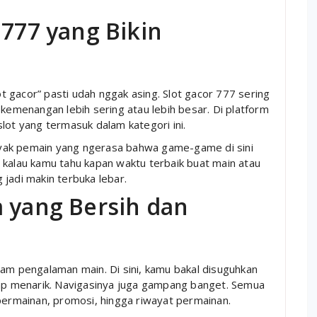
 777 yang Bikin
lot gacor” pasti udah nggak asing. Slot gacor 777 sering
 kemenangan lebih sering atau lebih besar. Di platform
lot yang termasuk dalam kategori ini.
yak pemain yang ngerasa bahwa game-game di sini
 kalau kamu tahu kapan waktu terbaik buat main atau
jadi makin terbuka lebar.
m yang Bersih dan
lam pengalaman main. Di sini, kamu bakal disuguhkan
tap menarik. Navigasinya juga gampang banget. Semua
 permainan, promosi, hingga riwayat permainan.