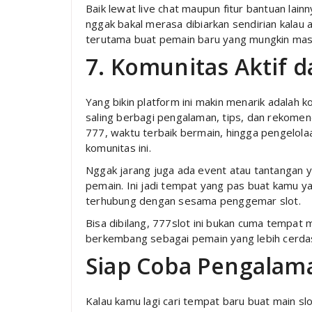
Baik lewat live chat maupun fitur bantuan lain
nggak bakal merasa dibiarkan sendirian kalau
terutama buat pemain baru yang mungkin mas
7. Komunitas Aktif d
Yang bikin platform ini makin menarik adalah
saling berbagi pengalaman, tips, dan rekomenda
777, waktu terbaik bermain, hingga pengelol
komunitas ini.
Nggak jarang juga ada event atau tantangan y
pemain. Ini jadi tempat yang pas buat kamu ya
terhubung dengan sesama penggemar slot.
Bisa dibilang, 777slot ini bukan cuma tempat m
berkembang sebagai pemain yang lebih cerdas
Siap Coba Pengalam
Kalau kamu lagi cari tempat baru buat main s