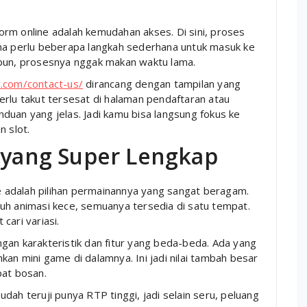
tform online adalah kemudahan akses. Di sini, proses
uma perlu beberapa langkah sederhana untuk masuk ke
 pun, prosesnya nggak makan waktu lama.
.com/contact-us/
dirancang dengan tampilan yang
erlu takut tersesat di halaman pendaftaran atau
duan yang jelas. Jadi kamu bisa langsung fokus ke
n slot.
t yang Super Lengkap
ne adalah pilihan permainannya yang sangat beragam.
uh animasi kece, semuanya tersedia di satu tempat.
cari variasi.
gan karakteristik dan fitur yang beda-beda. Ada yang
an mini game di dalamnya. Ini jadi nilai tambah besar
pat bosan.
dah teruji punya RTP tinggi, jadi selain seru, peluang