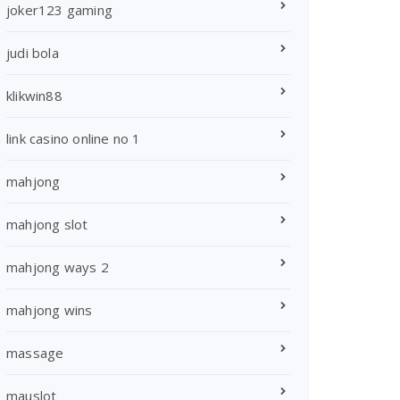
joker123 gaming
judi bola
klikwin88
link casino online no 1
mahjong
mahjong slot
mahjong ways 2
mahjong wins
massage
mauslot