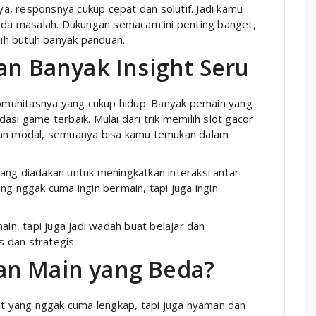
nya, responsnya cukup cepat dan solutif. Jadi kamu
 ada masalah. Dukungan semacam ini penting banget,
ih butuh banyak panduan.
an Banyak Insight Seru
 komunitasnya yang cukup hidup. Banyak pemain yang
si game terbaik. Mulai dari trik memilih slot gacor
aan modal, semuanya bisa kamu temukan dalam
ang diadakan untuk meningkatkan interaksi antar
ng nggak cuma ingin bermain, tapi juga ingin
ain, tapi juga jadi wadah buat belajar dan
 dan strategis.
an Main yang Beda?
lot yang nggak cuma lengkap, tapi juga nyaman dan