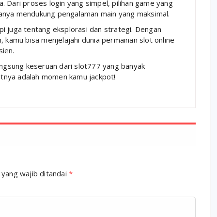
ma. Dari proses login yang simpel, pilihan game yang
uanya mendukung pengalaman main yang maksimal.
i juga tentang eksplorasi dan strategi. Dengan
, kamu bisa menjelajahi dunia permainan slot online
sien.
langsung keseruan dari slot777 yang banyak
ikutnya adalah momen kamu jackpot!
 yang wajib ditandai
*