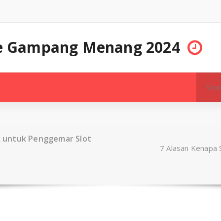
ine Gampang Menang 2024
Search
for:
ik untuk Penggemar Slot
7 Alasan Kenapa S