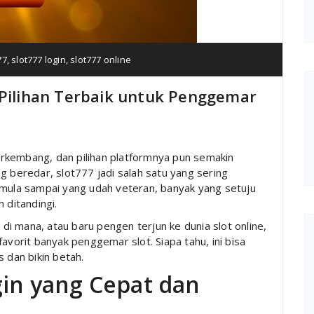
77
,
slot777 login
,
slot777 online
 Pilihan Terbaik untuk Penggemar
rkembang, dan pilihan platformnya pun semakin
g beredar, slot777 jadi salah satu yang sering
emula sampai yang udah veteran, banyak yang setuju
 ditandingi.
i mana, atau baru pengen terjun ke dunia slot online,
avorit banyak penggemar slot. Siapa tahu, ini bisa
dan bikin betah.
gin yang Cepat dan