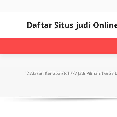
Skip
to
content
Daftar Situs judi Onl
7 Alasan Kenapa Slot777 Jadi Pilihan Terba