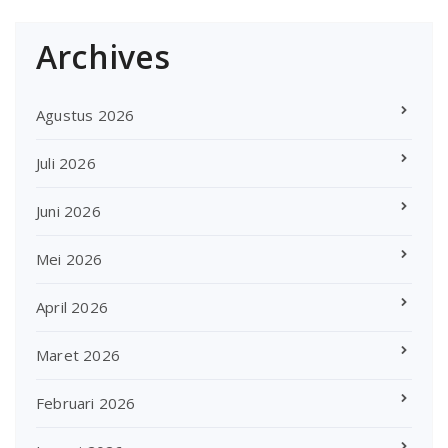
Archives
Agustus 2026
Juli 2026
Juni 2026
Mei 2026
April 2026
Maret 2026
Februari 2026