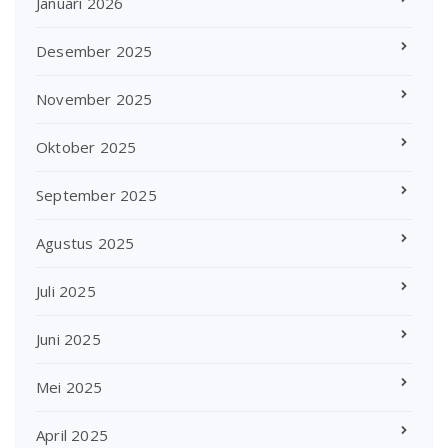
Januari 2026
Desember 2025
November 2025
Oktober 2025
September 2025
Agustus 2025
Juli 2025
Juni 2025
Mei 2025
April 2025