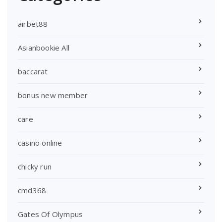
airbet88
Asianbookie All
baccarat
bonus new member
care
casino online
chicky run
cmd368
Gates Of Olympus